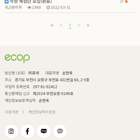
착한 체험단 모집(완료)
6
최고관리자
1960
2022-03-31
1
법인명 (상호)
㈜포레
대표자명
손현욱
주소
경기도 부천시 오정구 부천로 431번길 60, 2-5층
사업자 등록번호
297-81-02412
통신판매업 신고
제2024-부천오정-0249호
개인정보보호책임자
손현욱
이용약관
개인정보처리방침